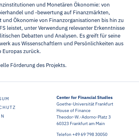
nzinstitutionen und Monetären Ökonomie: von
pierhandel und -bewertung auf Finanzmärkten,
t und Ökonomie von Finanzorganisationen bis hin zu
S leistet, unter Verwendung relevanter Erkenntnisse
itischen Debatten und Analysen. Es greift für seine
werk aus Wissenschaftlern und Persönlichkeiten aus
b Europas zurück.
ielle Förderung des Projekts.
Center for Financial Studies
SUM
Goethe-Universität Frankfurt
CHUTZ
House of Finance
IN
Theodor-W.-Adorno-Platz 3
60323 Frankfurt am Main
Telefon +49 69 798 30050