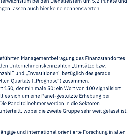
eiterwachstum bei den Dienstleistern um 5,2 Punkte und
ungen lassen auch hier keine nennenswerten
rchgeführten Managementbefragung des Finanzstandortes
zu den Unternehmenskennzahlen „Umsätze bzw.
nzahl“ und „Investitionen“ bezüglich des gerade
ellen Quartals („Prognose“) zusammen.
 150, der minimale 50; ein Wert von 100 signalisiert
t es sich um eine Panel-gestützte Erhebung bei
Die Panelteilnehmer werden in die Sektoren
nterteilt, wobei die zweite Gruppe sehr weit gefasst ist.
ängige und international orientierte Forschung in allen