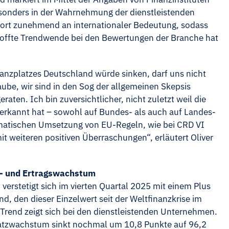
esonders in der Wahrnehmung der dienstleistenden
dort zunehmend an internationaler Bedeutung, sodass
erhoffte Trendwende bei den Bewertungen der Branche hat
nanzplatzes Deutschland würde sinken, darf uns nicht
laube, wir sind in den Sog der allgemeinen Skepsis
aten. Ich bin zuversichtlicher, nicht zuletzt weil die
s erkannt hat – sowohl auf Bundes- als auch auf Landes-
matischen Umsetzung von EU-Regeln, wie bei CRD VI
it weiteren positiven Überraschungen“, erläutert Oliver
z- und Ertragswachstum
 verstetigt sich im vierten Quartal 2025 mit einem Plus
, den dieser Einzelwert seit der Weltfinanzkrise im
 Trend zeigt sich bei den dienstleistenden Unternehmen.
satzwachstum sinkt nochmal um 10,8 Punkte auf 96,2