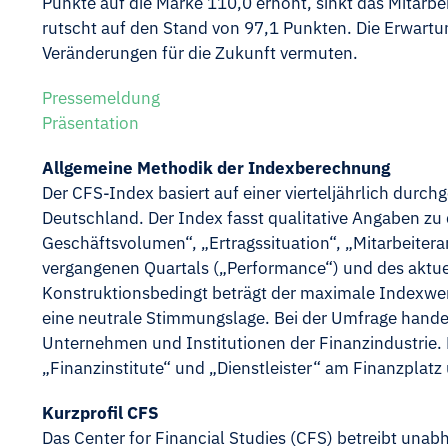
Punkte auf die Marke 110,0 erhöht, sinkt das Mitarb
rutscht auf den Stand von 97,1 Punkten. Die Erwart
Veränderungen für die Zukunft vermuten.
Pressemeldung
Präsentation
Allgemeine Methodik der Indexberechnung
Der CFS-Index basiert auf einer vierteljährlich du
Deutschland. Der Index fasst qualitative Angaben 
Geschäftsvolumen“, „Ertragssituation“, „Mitarbeitera
vergangenen Quartals („Performance“) und des aktu
Konstruktionsbedingt beträgt der maximale Indexwert
eine neutrale Stimmungslage. Bei der Umfrage handel
Unternehmen und Institutionen der Finanzindustrie. 
„Finanzinstitute“ und „Dienstleister“ am Finanzplatz u
Kurzprofil CFS
Das Center for Financial Studies (CFS) betreibt unabh