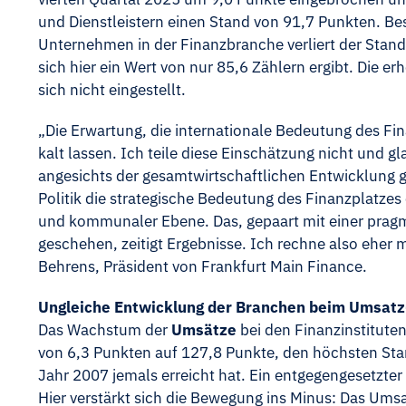
und Dienstleistern einen Stand von 91,7 Punkten. B
Unternehmen in der Finanzbranche verliert der Stan
sich hier ein Wert von nur 85,6 Zählern ergibt. Die 
sich nicht eingestellt.
„Die Erwartung, die internationale Bedeutung des Fi
kalt lassen. Ich teile diese Einschätzung nicht und g
angesichts der gesamtwirtschaftlichen Entwicklung ger
Politik die strategische Bedeutung des Finanzplatze
und kommunaler Ebene. Das, gepaart mit einer prag
geschehen, zeitigt Ergebnisse. Ich rechne also eher m
Behrens, Präsident von Frankfurt Main Finance.
Ungleiche Entwicklung der Branchen beim Umsat
Das Wachstum der
Umsätze
bei den Finanzinstituten
von 6,3 Punkten auf 127,8 Punkte, den höchsten Stand
Jahr 2007 jemals erreicht hat. Ein entgegengesetzter
Hier verstärkt sich die Bewegung ins Minus: Das Um